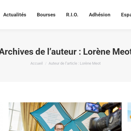
Actualités
Bourses
R.I.O.
Adhésion
Esp
Actualités
Bourses
R.I.O.
Adhésion
Esp
Archives de l’auteur :
Lorène Meo
Vous êtes ici :
Accueil
Auteur de l’article : Lorène Meot