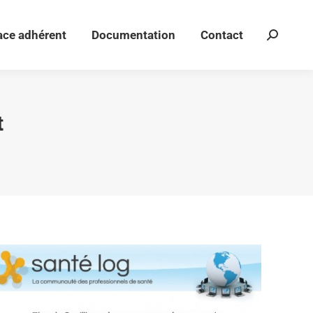
ace adhérent
Documentation
Contact
Recherch
ace adhérent
Documentation
Contact
Recherch
:
:
t