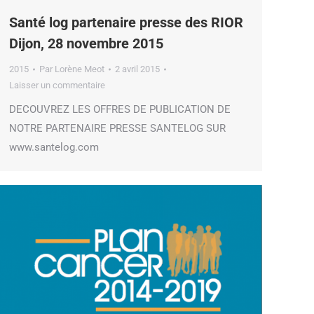
Santé log partenaire presse des RIOR
Dijon, 28 novembre 2015
2015
Par
Lorène Meot
2 avril 2015
Laisser un commentaire
DECOUVREZ LES OFFRES DE PUBLICATION DE
NOTRE PARTENAIRE PRESSE SANTELOG SUR
www.santelog.com