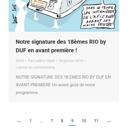
Notre signature des 18èmes RIO by
DUF en avant première !
2015
Par
Lorène Meot
26 janvier 2015
Laisser un commentaire
NOTRE SIGNATURE DES 18 EMES RIO BY DUF EN
AVANT PREMIERE Un avant goût de notre
programme.
←
1
…
7
8
9
10
11
→