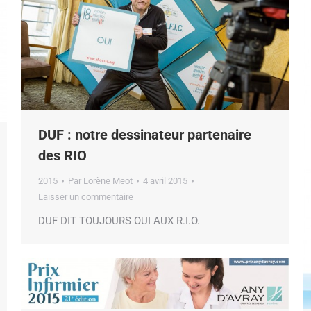
DUF : notre dessinateur partenaire
des RIO
2015
Par
Lorène Meot
4 avril 2015
Laisser un commentaire
DUF DIT TOUJOURS OUI AUX R.I.O.