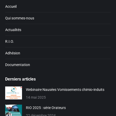
in
in
Accueil
new
new
window
window
Qui sommes-nous
Actualités
R.I.O.
Adhésion
Documentation
Derniers articles
Webinaire Nausées Vomissements chimio-induits
14 mai 2025
RIO 2025 : série Orateurs
22 décembre 2024