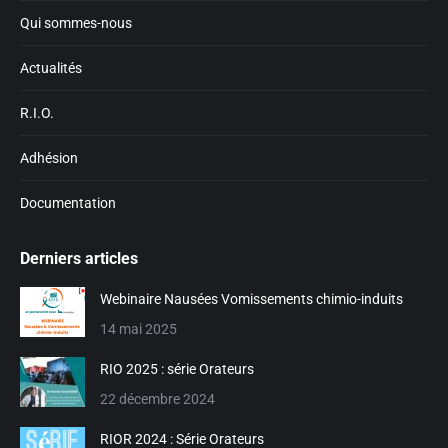
window
window
Qui sommes-nous
Actualités
R.I.O.
Adhésion
Documentation
Derniers articles
Webinaire Nausées Vomissements chimio-induits
14 mai 2025
RIO 2025 : série Orateurs
22 décembre 2024
RIOR 2024 : Série Orateurs