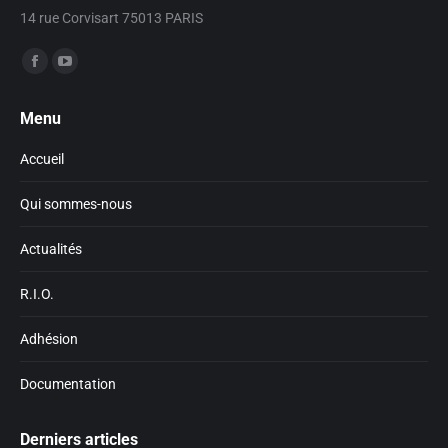
14 rue Corvisart 75013 PARIS
Trouvez nous sur :
Facebook
YouTube
page
page
Menu
opens
opens
in
in
Accueil
new
new
window
window
Qui sommes-nous
Actualités
R.I.O.
Adhésion
Documentation
Derniers articles