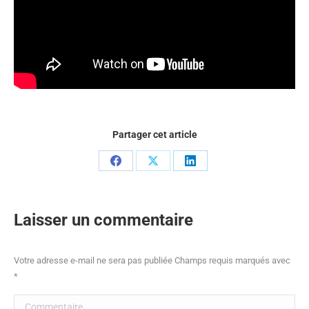
Partager cet article
Partager
Partager
Partager
sur
sur
sur
Facebook
X
LinkedIn
Laisser un commentaire
Votre adresse e-mail ne sera pas publiée Champs requis marqués avec
*
Commentaire