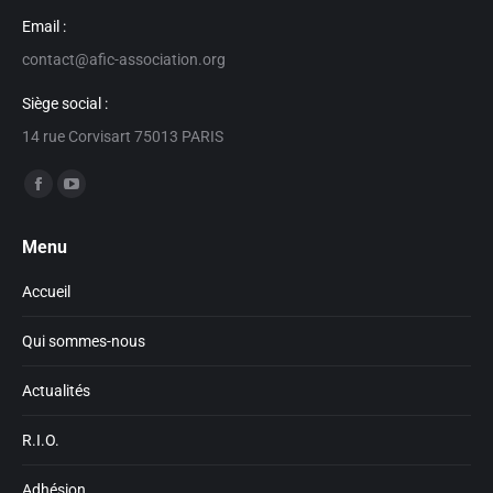
Email :
contact@afic-association.org
Siège social :
14 rue Corvisart 75013 PARIS
Trouvez nous sur :
Facebook
YouTube
page
page
Menu
opens
opens
in
in
Accueil
new
new
window
window
Qui sommes-nous
Actualités
R.I.O.
Adhésion