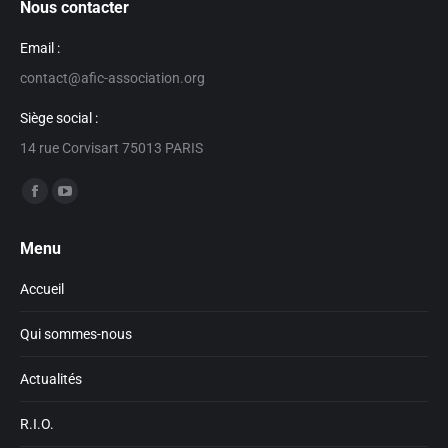
Nous contacter
Email :
contact@afic-association.org
Siège social :
14 rue Corvisart 75013 PARIS
Trouvez nous sur :
Facebook
YouTube
page
page
Menu
opens
opens
in
in
Accueil
new
new
window
window
Qui sommes-nous
Actualités
R.I.O.