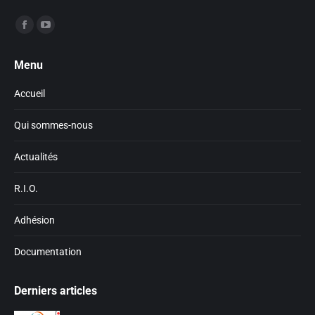
Trouvez nous sur :
Facebook
YouTube
page
page
Menu
opens
opens
in
in
Accueil
new
new
window
window
Qui sommes-nous
Actualités
R.I.O.
Adhésion
Documentation
Derniers articles