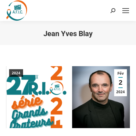
Recherche
:
Jean Yves Blay
Vous êtes ici :
2024
Fév
2
2024