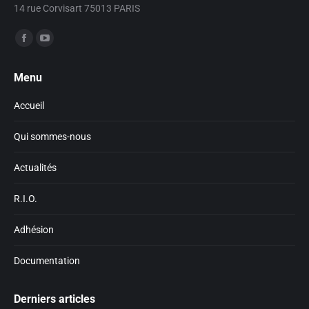
14 rue Corvisart 75013 PARIS
Trouvez nous sur :
Facebook
YouTube
page
page
Menu
opens
opens
in
in
Accueil
new
new
window
window
Qui sommes-nous
Actualités
R.I.O.
Adhésion
Documentation
Derniers articles