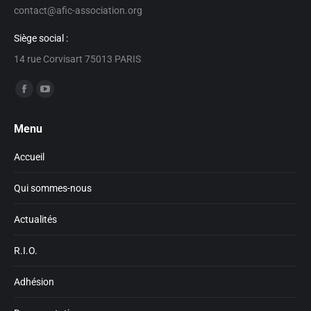
contact@afic-association.org
Siège social :
14 rue Corvisart 75013 PARIS
Trouvez nous sur :
Facebook
YouTube
page
page
Menu
opens
opens
in
in
Accueil
new
new
window
window
Qui sommes-nous
Actualités
R.I.O.
Adhésion