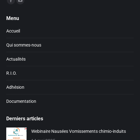
Facebook
YouTube
page
page
Menu
opens
opens
in
in
Accueil
new
new
window
window
Qui sommes-nous
Actualités
R.I.O.
Adhésion
Documentation
Derniers articles
Webinaire Nausées Vomissements chimio-induits