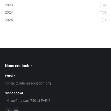
2023
(14)
2024
(13)
2025
(1)
Nous contacter
Email :
contact@afic-association.org
Siège social :
14 rue Corvisart 75013 PARIS
Trouvez nous sur :