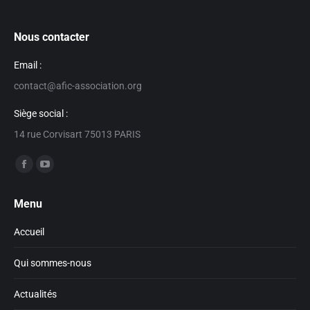
Nous contacter
Email :
contact@afic-association.org
Siège social :
14 rue Corvisart 75013 PARIS
Trouvez nous sur :
Facebook
YouTube
page
page
Menu
opens
opens
in
in
Accueil
new
new
window
window
Qui sommes-nous
Actualités