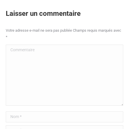
sur
sur
sur
Facebook
X
LinkedIn
Laisser un commentaire
Votre adresse e-mail ne sera pas publiée Champs requis marqués avec
*
Commentaire
Nom *
E-mail *