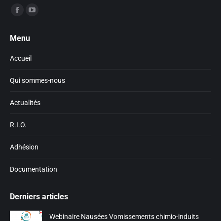
Trouvez nous sur :
Facebook
YouTube
page
page
Menu
opens
opens
in
in
Accueil
new
new
window
window
Qui sommes-nous
Actualités
R.I.O.
Adhésion
Documentation
Derniers articles
Webinaire Nausées Vomissements chimio-induits