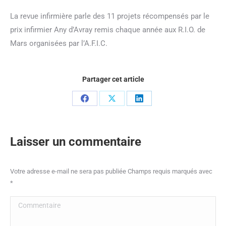
La revue infirmière parle des 11 projets récompensés par le
prix infirmier Any d’Avray remis chaque année aux R.I.O. de
Mars organisées par l’A.F.I.C.
Partager cet article
Partager
Partager
Partager
sur
sur
sur
Facebook
X
LinkedIn
Laisser un commentaire
Votre adresse e-mail ne sera pas publiée Champs requis marqués avec
*
Commentaire