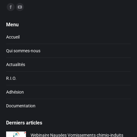
Trouvez nous sur :
Facebook
YouTube
page
page
Menu
opens
opens
in
in
Accueil
new
new
window
window
Qui sommes-nous
Actualités
R.I.O.
Adhésion
Documentation
Derniers articles
Webinaire Nausées Vomissements chimio-induits