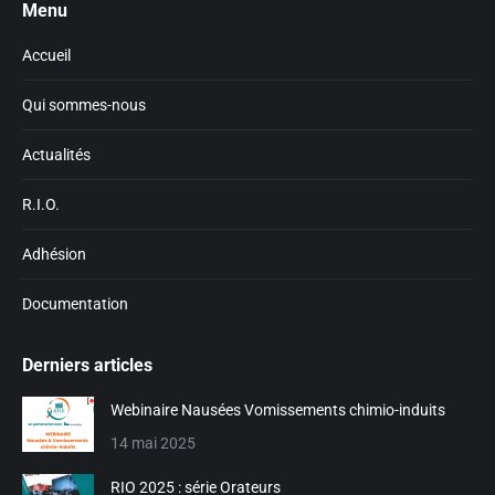
Menu
opens
opens
in
in
Accueil
new
new
window
window
Qui sommes-nous
Actualités
R.I.O.
Adhésion
Documentation
Derniers articles
Webinaire Nausées Vomissements chimio-induits
14 mai 2025
RIO 2025 : série Orateurs