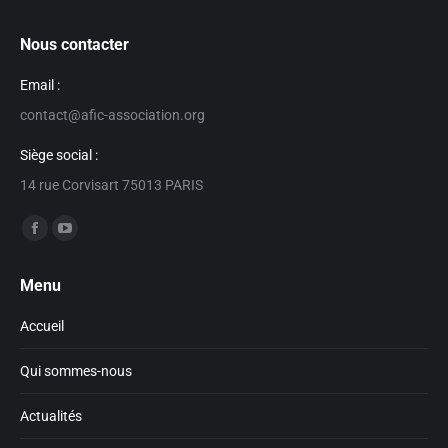
Nous contacter
Email :
contact@afic-association.org
Siège social :
14 rue Corvisart 75013 PARIS
Trouvez nous sur :
Facebook
YouTube
page
page
Menu
opens
opens
in
in
Accueil
new
new
window
window
Qui sommes-nous
Actualités