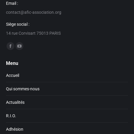
Email :
contact@afic-association.org
Siège social :
14 rue Corvisart 75013 PARIS
Trouvez nous sur :
Facebook
YouTube
page
page
Menu
opens
opens
in
in
Accueil
new
new
window
window
Qui sommes-nous
Actualités
R.I.O.
Adhésion