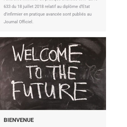
633 du 18 juillet 2018 relatif au diplôme d’Etat
d’infirmier en pratique avancée sont publiés au
Journal Officiel.
BIENVENUE