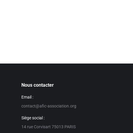
Nous contacter
Email :
contact@afic-association.org
Siège social :
14 rue Corvisart 75013 PARIS