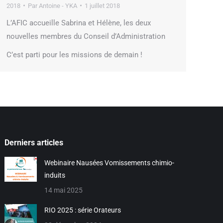
2018
Par
Antoine - YKA
1 juillet 2018
L’AFIC accueille Sabrina et Hélène, les deux
nouvelles membres du Conseil d’Administration
C’est parti pour les missions de demain !
Derniers articles
Webinaire Nausées Vomissements chimio-
induits
14 mai 2025
RIO 2025 : série Orateurs