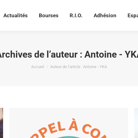
Actualités
Bourses
R.I.O.
Adhésion
Esp
Actualités
Bourses
R.I.O.
Adhésion
Esp
rchives de l’auteur :
Antoine - YK
Vous êtes ici :
Accueil
Auteur de l’article : Antoine - YKA