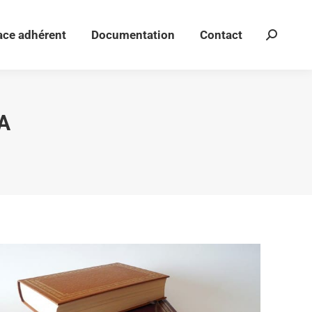
ace adhérent
Documentation
Contact
Recherch
ace adhérent
Documentation
Contact
Recherch
:
:
A