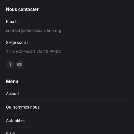
Nous contacter
Email :
contact@afic-association.org
Siège social :
14 rue Corvisart 75013 PARIS
Trouvez nous sur :
Facebook
YouTube
page
page
Menu
opens
opens
in
in
Accueil
new
new
window
window
Qui sommes-nous
Actualités