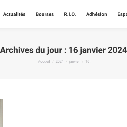
Actualités
Bourses
R.I.O.
Adhésion
Esp
Actualités
Bourses
R.I.O.
Adhésion
Esp
Archives du jour :
16 janvier 2024
Vous êtes ici :
Accueil
2024
janvier
16