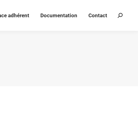
ace adhérent
Documentation
Contact
Recherch
ace adhérent
Documentation
Contact
Recherch
:
: