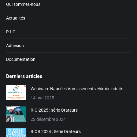
window
window
Qui sommes-nous
Actualités
R.I.O.
Adhésion
Documentation
Derniers articles
Webinaire Nausées Vomissements chimio-induits
14 mai 2025
RIO 2025 : série Orateurs
22 décembre 2024
RIOR 2024 : Série Orateurs