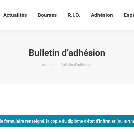
Actualités
Bourses
R.I.O.
Adhésion
Esp
Actualités
Bourses
R.I.O.
Adhésion
Esp
Bulletin d’adhésion
Vous êtes ici :
Accueil
Bulletin d’adhésion
le formulaire renseigné, la copie du diplôme d’état d’infirmier (ou RPPS