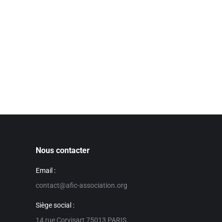
Nous contacter
Email :
contact@afic-association.org
Siège social :
14 rue Corvisart 75013 PARIS