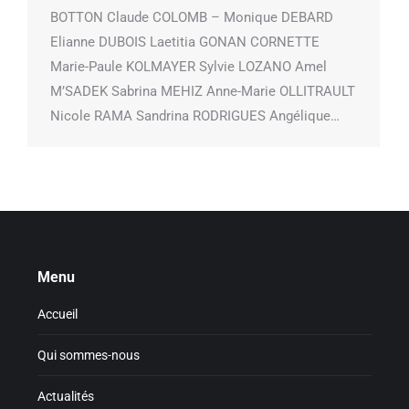
BOTTON Claude COLOMB – Monique DEBARD
Elianne DUBOIS Laetitia GONAN CORNETTE
Marie-Paule KOLMAYER Sylvie LOZANO Amel
M’SADEK Sabrina MEHIZ Anne-Marie OLLITRAULT
Nicole RAMA Sandrina RODRIGUES Angélique…
Menu
Accueil
Qui sommes-nous
Actualités