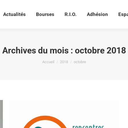
Actualités
Bourses
R.I.O.
Adhésion
Esp
Actualités
Bourses
R.I.O.
Adhésion
Esp
Archives du mois :
octobre 2018
Vous êtes ici :
Accueil
2018
octobre