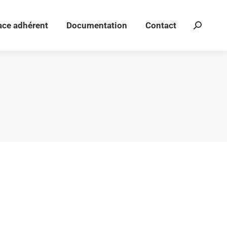
ace adhérent
Documentation
Contact
Recherch
ace adhérent
Documentation
Contact
Recherch
:
: